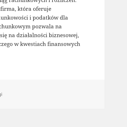
irma, która oferuje
chunkowości i podatków dla
rachunkowym pozwala na
się na działalności biznesowej,
czego w kwestiach finansowych
gorie
gi