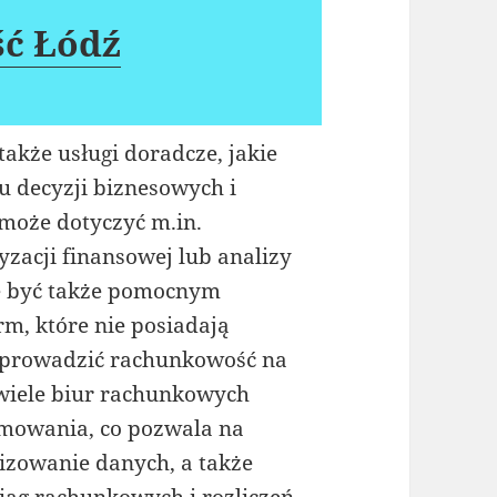
ść Łódź
akże usługi doradcze, jakie
decyzji biznesowych i
może dotyczyć m.in.
yzacji finansowej lub analizy
e być także pomocnym
rm, które nie posiadają
y prowadzić rachunkowość na
 wiele biur rachunkowych
mowania, co pozwala na
izowanie danych, a także
ąg rachunkowych i rozliczeń.