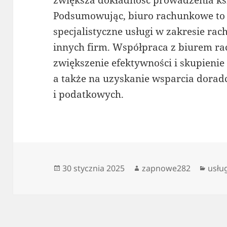
Podsumowując, biuro rachunkowe to f
specjalistyczne usługi w zakresie ra
innych firm. Współpraca z biurem 
zwiększenie efektywności i skupienie 
a także na uzyskanie wsparcia dorad
i podatkowych.
Data
Autor
Kate
30 stycznia 2025
zapnowe282
usłu
publikacji