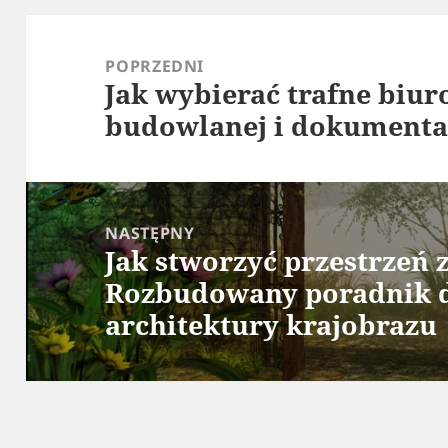
Nawigacja
wpisu
POPRZEDNI
Jak wybierać trafne biur
Poprzedni
budowlanej i dokumentac
wpis:
NASTĘPNY
Jak stworzyć przestrzeń 
Następny
Rozbudowany poradnik d
wpis:
architektury krajobrazu