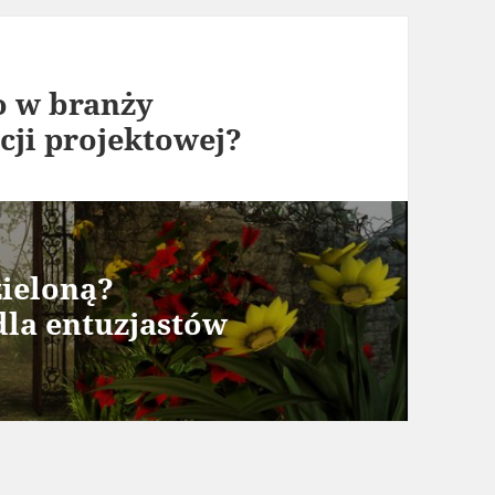
o w branży
ji projektowej?
zieloną?
la entuzjastów