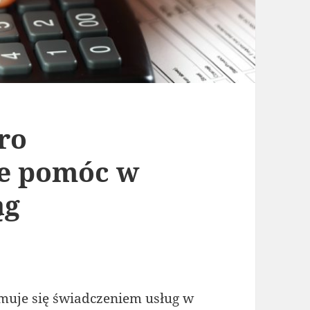
ro
e pomóc w
ąg
jmuje się świadczeniem usług w