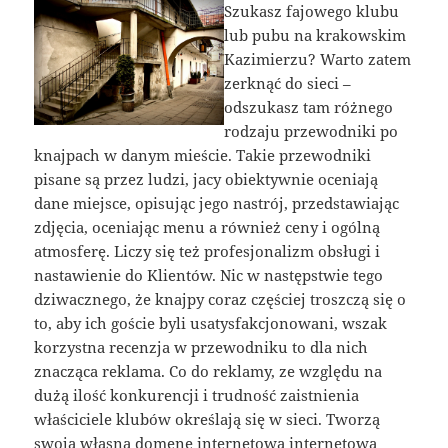
Szukasz fajowego klubu
lub pubu na krakowskim
Kazimierzu? Warto zatem
zerknąć do sieci –
odszukasz tam różnego
rodzaju przewodniki po
knajpach w danym mieście. Takie przewodniki
pisane są przez ludzi, jacy obiektywnie oceniają
dane miejsce, opisując jego nastrój, przedstawiając
zdjęcia, oceniając menu a również ceny i ogólną
atmosferę. Liczy się też profesjonalizm obsługi i
nastawienie do Klientów. Nic w następstwie tego
dziwacznego, że knajpy coraz częściej troszczą się o
to, aby ich goście byli usatysfakcjonowani, wszak
korzystna recenzja w przewodniku to dla nich
znacząca reklama. Co do reklamy, ze względu na
dużą ilość konkurencji i trudność zaistnienia
właściciele klubów określają się w sieci. Tworzą
swoją własną domenę internetową internetową