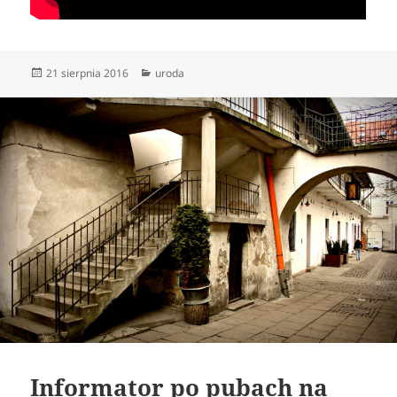
Data
Kategorie
21 sierpnia 2016
uroda
publikacji
Informator po pubach na