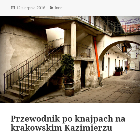
Data
Kategorie
12 sierpnia 2016
Inne
publikacji
Przewodnik po knajpach na
krakowskim Kazimierzu