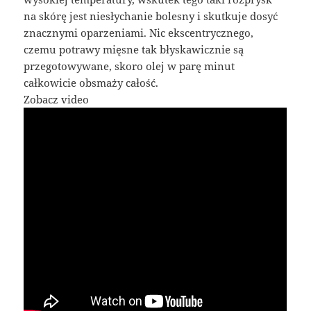
na skórę jest niesłychanie bolesny i skutkuje dosyć
znacznymi oparzeniami. Nic ekscentrycznego,
czemu potrawy mięsne tak błyskawicznie są
przegotowywane, skoro olej w parę minut
całkowicie obsmaży całość.
Zobacz video