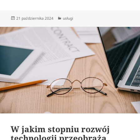
Data
Kategorie
21 października 2024
usługi
publikacji
W jakim stopniu rozwój
technologii przeobraża