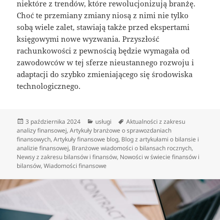
niektóre z trendów, które rewolucjonizują branżę.
Choć te przemiany zmiany niosą z nimi nie tylko
sobą wiele zalet, stawiają także przed ekspertami
księgowymi nowe wyzwania. Przyszłość
rachunkowości z pewnością będzie wymagała od
zawodowców w tej sferze nieustannego rozwoju i
adaptacji do szybko zmieniającego się środowiska
technologicznego.
Data
Kategorie
Tagi
3 października 2024
usługi
Aktualności z zakresu
publikacji
analizy finansowej
,
Artykuły branżowe o sprawozdaniach
finansowych
,
Artykuły finansowe blog
,
Blog z artykułami o bilansie i
analizie finansowej
,
Branżowe wiadomości o bilansach rocznych
,
Newsy z zakresu bilansów i finansów
,
Nowości w świecie finansów i
bilansów
,
Wiadomości finansowe