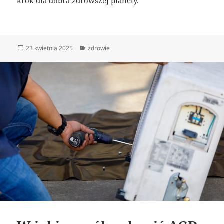
krok dla dobra zdrowszej planety.
Data
Kategorie
23 kwietnia 2025
zdrowie
publikacji