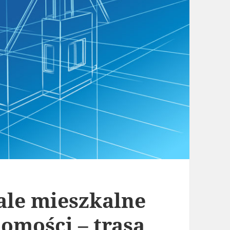
ale mieszkalne
omości – trasa