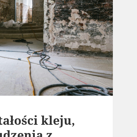
ałości kleju,
udzenia z