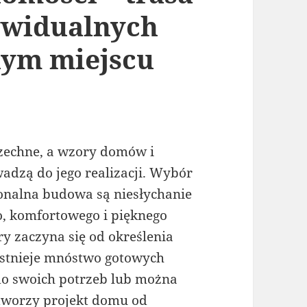
dywidualnych
nym miejscu
zechne, a wzory domów i
adzą do jego realizacji. Wybór
onalna budowa są niesłychanie
o, komfortowego i pięknego
y zaczyna się od określenia
 Istnieje mnóstwo gotowych
do swoich potrzeb lub można
 stworzy projekt domu od