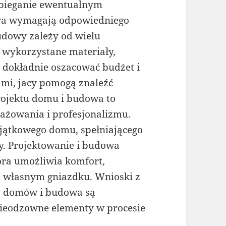
obieganie ewentualnym
wa wymagają odpowiedniego
udowy zależy od wielu
, wykorzystane materiały,
o dokładnie oszacować budżet i
ami, jacy pomogą znaleźć
rojektu domu i budowa to
gażowania i profesjonalizmu.
jątkowego domu, spełniającego
ty. Projektowanie i budowa
tóra umożliwia komfort,
o własnym gniazdku. Wnioski z
ty domów i budowa są
nieodzowne elementy w procesie