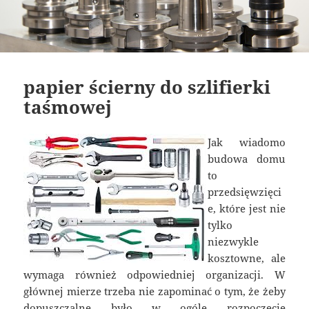
papier ścierny do szlifierki
taśmowej
Jak wiadomo
budowa domu
to
przedsięwzięci
e, które jest nie
tylko
niezwykle
kosztowne, ale
wymaga również odpowiedniej organizacji. W
głównej mierze trzeba nie zapominać o tym, że żeby
dopuszczalne było w ogóle rozpoczęcie