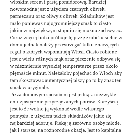
włoskim serem i pastą pomidorową. Bardziej
nowomodna jest z użyciem czarnych oliwek,
parmezanu oraz oliwy z oliwek. Składników jest
mało ponieważ najogromniejszy smak to ciasto
jakim w największym stopniu się można zachwycać.
Coraz więcej ludzi próbuje tę pizzę zrobić u siebie w
domu jednak należy przestrzegać kilku znaczących
reguł o których wspominają Włosi. Ciasto robione
jest z wielu różnych mąk oraz pieczenie odbywa się
w niezmiernie wysokiej temperaturze przez około
piętnaście minut. Należałoby pojechać do Włoch aby
tam skosztować autentycznej pizzy po to by znać ten
smak w oryginale.
Pizza domowym sposobem jest jedną z niezwykle
entuzjastycznie przyrządzanych potraw. Korzyścią
jest to że wolno ją wykonać wedle własnego
pomysłu, z użyciem takich składników jakie się
najbardziej adoruje. Pieką ją zarówno osoby młode,
jak i starsze, na różnorodne okazje. Jest to kapitalna