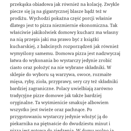
przekąska obiadowa jak również na kolację. Zwykle
piecze się ją na gigantycznej blasze bądź też w
prodiżu. Wychodzi pokaźna część porcji właśnie
dlatego jest to pizza niezmiernie ekonomiczna. Tak
właściwie jakikolwiek domowy kucharz ma własny
na nią przepis jaki ma prawo być z książki
kucharskiej, z babcinych rozporządzeń jak również
wymyślony samemu. Domowa pizza jest nadzwyczaj
łatwa do wykonania bo wystarczy jedynie zrobić
ciasto oraz położyć na nie wybrane składniki. W
sklepie do wyboru są warzywa, owoce, rozmaite
mięsa, ryby, zioła, przyprawy, sery czy też składniki
bardziej zagraniczne. Polacy uwielbiają zarówno
tradycyjne pizze domowe jak także bardziej
oryginalne. Ta wyśmienicie smakuje albowiem
wszystko jest świeże oraz pachnące. Po
przygotowaniu wystarczy jedynie włożyć ją do
piekarnika na piętnaście do dwudziestu minut i
pizza jest gotowa do zjedzenia. W domu wolno ją