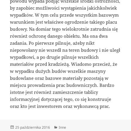
powodu wypada podjąć wszelkie środki ostrożności,
by zapobiec możliwości wystąpienia jakichkolwiek
wypadków. W tym celu przede wszystkim bazowym
warunkiem jest właściwe ogrodzenie takiego placu
budowy. Na domiar tego wielokrotnie zatrudnia się
również ochronę danego obiektu. Ma ona dwa
zadania. Po pierwsze pilnuje, ażeby nikt
niepowołany nie wszedł na teren budowy i nie uległ
wypadkowi, a po drugie pilnuje wszelkich
materiałów przed kradzieżą. Wiadomo przecież, że
w wypadku dużych budów wszelkie maszyny
budowlane oraz bazowe materiały pozostają w
miejscu prowadzenia prac budowniczych. Bardzo
istotne jest również zamieszczenie tablicy
informacyjnej dotyczącej tego, co się konstruuje
oraz kto jest inwestorem oraz wykonawcą prac.
Data
Kategorie
25 października 2016
Inne