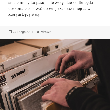
siebie nie tylko pasują ale wszystkie szafki będą
doskonale pasować do wnętrza oraz miejsca w
którym będą stały.
Data
Kategorie
25 lutego 2021
zdrowie
publikacji