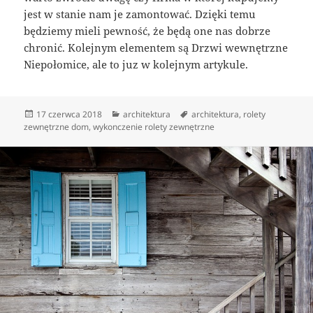
jest w stanie nam je zamontować. Dzięki temu
będziemy mieli pewność, że będą one nas dobrze
chronić. Kolejnym elementem są Drzwi wewnętrzne
Niepołomice, ale to juz w kolejnym artykule.
Data
Kategorie
Tagi
17 czerwca 2018
architektura
architektura
,
rolety
publikacji
zewnętrzne dom
,
wykonczenie rolety zewnętrzne