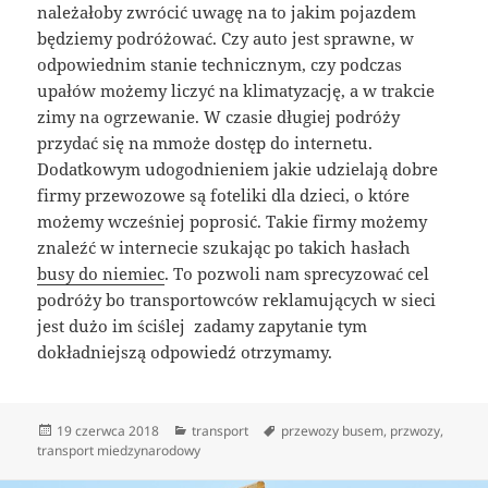
należałoby zwrócić uwagę na to jakim pojazdem
będziemy podróżować. Czy auto jest sprawne, w
odpowiednim stanie technicznym, czy podczas
upałów możemy liczyć na klimatyzację, a w trakcie
zimy na ogrzewanie. W czasie długiej podróży
przydać się na mmoże dostęp do internetu.
Dodatkowym udogodnieniem jakie udzielają dobre
firmy przewozowe są foteliki dla dzieci, o które
możemy wcześniej poprosić. Takie firmy możemy
znaleźć w internecie szukając po takich hasłach
busy do niemiec
. To pozwoli nam sprecyzować cel
podróży bo transportowców reklamujących w sieci
jest dużo im ściślej zadamy zapytanie tym
dokładniejszą odpowiedź otrzymamy.
Data
Kategorie
Tagi
19 czerwca 2018
transport
przewozy busem
,
przwozy
,
publikacji
transport miedzynarodowy