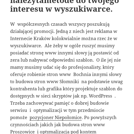
należytametode do twojego
interesu w wyszukiwarce.
W współczesnych czasach wszyscy poszukują
działającej promocji. Jedną z niech jest reklama w
Internecie Kraków kolokwialnie można rzec że w
wyszukiwarce. Ale żeby w ogóle ruszyć musimy
posiadać stronę www innymi słowy ją postawić od
zera lub nabywać odpowiedni szablon. O ile jej nie
mamy musimy udać się do profesjonalisty, który
oferuje robienie stron www Bochnia innymi słowy
to budowa stron www Słomniki na podstawie uwag
kontrahenta lub grafika który projektuje szablon do
dostępnych w sieci skryptów jak np. WordPress .
Trzeba zachowywać pamięć o dobrej budowie
serwisu i optymalizacji w tym przedmiocie
pomoże
pozycjoner Niepołomice
. Po powyższych
czynnościach jakich jak budowa stron www
Proszowice i optymalizacja pod kontem