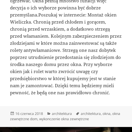
ogrzewać. Okna pełnią mnóstwo funkcji więc
decyzja o ich wyborze powinna być dobrze
przemyślana.Poszukaj w internecie: Montaż okien
Wieliczka. Chronią przed chłodem i gorącem,
chronią przed wrzaskiem, a dodatkowo strzegą
przed włamaniem. Kolejnym zabezpieczeniem przez
złodziejami w które można zainwestować są także
rolety antywłamaniowe. Strzegą one nasz dobytek
poprzez utrudnienie przedostania się złodziejom do
środka naszego domu przez okna. Przy wyborze
okien jak i rolet warto zwrócić uwagę czy
przedsiębiorstwo w której kupujemy jest w stanie
nam je zamontować. Dzięki temu będziemy mieli
pewność, że będą one nas prawidłowo chronić.
Data
Kategorie
Tagi
16 czerwca 2018
architektura
architektura
,
okna
,
okna
publikacji
zewnętrzne dom
,
wykonczenie okna zewnętrzne