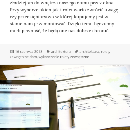
złodziejom do wnętrza naszego domu przez okna.
Przy wyborze okien jak i rolet warto zwrócić uwagę
czy przedsiębiorstwo w której kupujemy jest w
stanie nam je zamontować. Dzięki temu będziemy
mieli pewność, że będą one nas dobrze chronić.
Data
Kategorie
Tagi
16 czerwca 2018
architektura
architektura
,
rolety
publikacji
zewnętrzne dom
,
wykonczenie rolety zewnętrzne