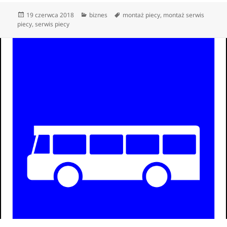
Data
Kategorie
Tagi
19 czerwca 2018
biznes
montaż piecy
,
montaż serwis
publikacji
piecy
,
serwis piecy