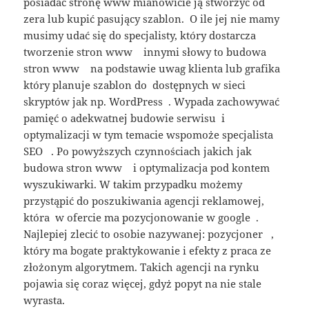
posiadać stronę www mianowicie ją stworzyć od
zera lub kupić pasujący szablon. O ile jej nie mamy
musimy udać się do specjalisty, który dostarcza
tworzenie stron www innymi słowy to budowa
stron www na podstawie uwag klienta lub grafika
który planuje szablon do dostępnych w sieci
skryptów jak np. WordPress . Wypada zachowywać
pamięć o adekwatnej budowie serwisu i
optymalizacji w tym temacie wspomoże specjalista
SEO . Po powyższych czynnościach jakich jak
budowa stron www i optymalizacja pod kontem
wyszukiwarki. W takim przypadku możemy
przystąpić do poszukiwania agencji reklamowej,
która w ofercie ma pozycjonowanie w google .
Najlepiej zlecić to osobie nazywanej: pozycjoner ,
który ma bogate praktykowanie i efekty z praca ze
złożonym algorytmem. Takich agencji na rynku
pojawia się coraz więcej, gdyż popyt na nie stale
wyrasta.